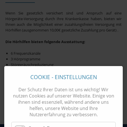
Wenn Sie gesetzlich versichert sind und Anspruch auf eine
Hörgeräte-Versorgung durch Ihre Krankenkasse haben, bieten wir
Ihnen auch die Möglichkeit einer zuzahlungsfreien Versorgung mit
Hörhilfen (ausgenommen 10,00€ gesetzliche Zuzahlung pro Gerät) .
Die Hörhilfen bieten folgende Ausstattung:
6 Frequenzkanäle
3 Hörprogramme
Störgeräuschreduzierung
Rückkopplungsunterdrückung
Richtmikrofon
COOKIE - EINSTELLUNGEN
Der Schutz Ihrer Daten ist uns wichtig! Wir
nutzen Cookies auf unserer Website. Einige von
ihnen sind essenziell, während andere uns
helfen, unsere Website und Ihre
Nutzererfahrung zu verbessern.